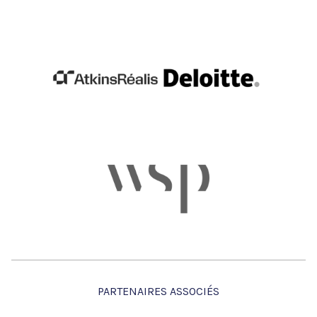
Association du transport urbain du
Québec (ATUQ)
Marc Lusignan
Analyste en planification des services
Réseau de transport de la Capitale (RTC)
Julien Trindade
Conseiller principal, organisation et
développement des réseaux
Autorité régionale de transport
métropolitain (ARTM)
PARTENAIRES ASSOCIÉS