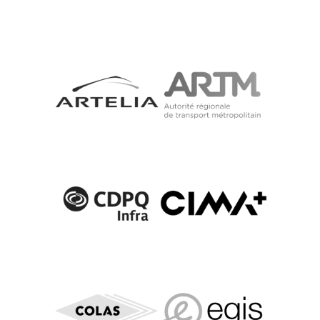
Luc Côté
Chef de service - planification des
transports
GBI
Sandrine Poteau
Directrice adjointe – Service de la
planification et du développement
stratégiques
Société de transport de l’Outaouais (STO)
Jacinthe Clossey
Chef de division Mobilité et
développement des réseaux
Société de transport de Montréal (STM)