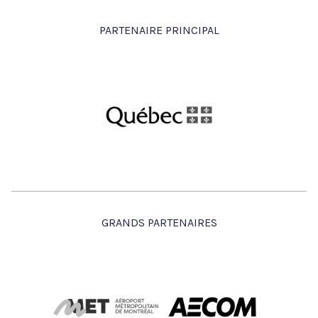
Directrice - Développement et
planification de la mobilité
PARTENAIRE PRINCIPAL
Exo
Geneviève Boisjoly
Professeure adjointe
Polytechnique Montréal
Geneviève Pharand
GRANDS PARTENAIRES
Chargée de projet
CIMA +