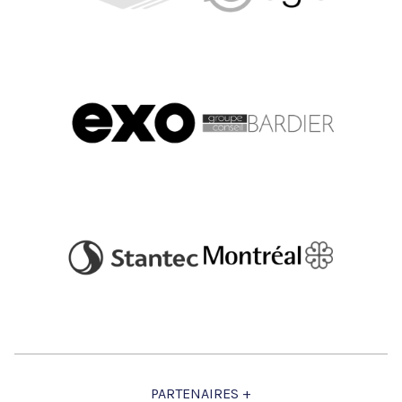
Pascal Charbonneau
Vice-président transport adapté et
collectif
Transdev
Anouk Boucher-Pilon
Architecte associée
STGM
Alexandre Girard
PARTENAIRES +
Directeur de projets