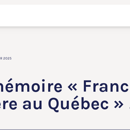
ER 2025
mémoire « Franc
ère au Québec » 