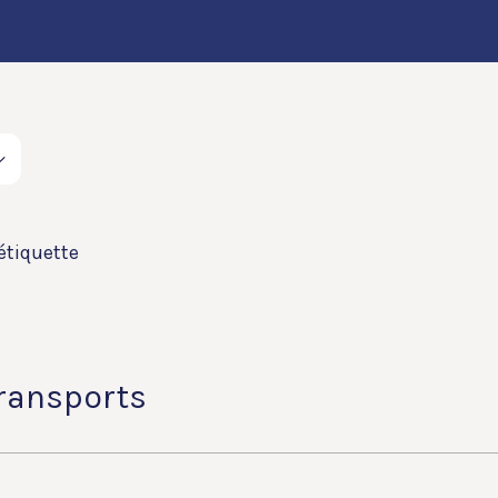
étiquette
Transports